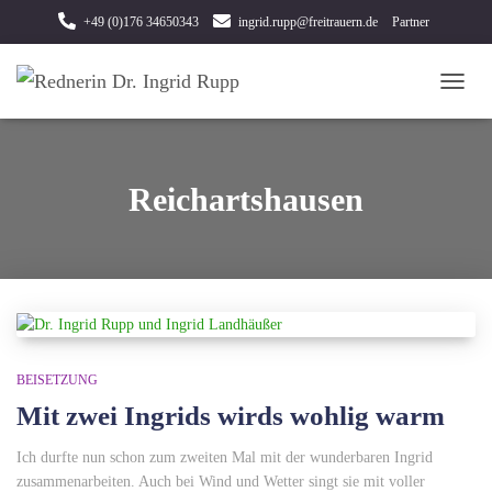
+49 (0)176 34650343
ingrid.rupp@freitrauern.de
Partner
Eine Trauerrede für den Notfall
TOGG
NAVI
Reichartshausen
BEISETZUNG
Mit zwei Ingrids wirds wohlig warm
Ich durfte nun schon zum zweiten Mal mit der wunderbaren Ingrid
zusammenarbeiten. Auch bei Wind und Wetter singt sie mit voller