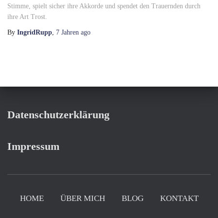
Stimme, spielt sicher ihre Akkorde und spendet den Trauernden durch
ihre Art Trost.
By
IngridRupp
,
7 Jahren
ago
Datenschutzerklärung
Impressum
HOME
ÜBER MICH
BLOG
KONTAKT