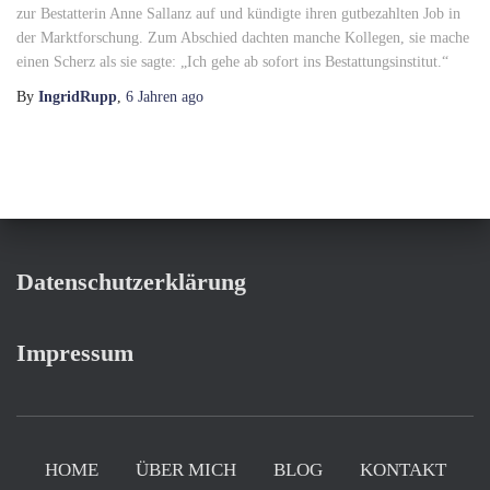
zur Bestatterin Anne Sallanz auf und kündigte ihren gutbezahlten Job in
der Marktforschung. Zum Abschied dachten manche Kollegen, sie mache
einen Scherz als sie sagte: „Ich gehe ab sofort ins Bestattungsinstitut.“
By
IngridRupp
,
6 Jahren
ago
Datenschutzerklärung
Impressum
HOME
ÜBER MICH
BLOG
KONTAKT