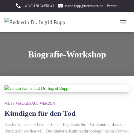
+49 (0)176 34650343
ingrid.rupp@freitrauern.de
Partner
Eine Trauerrede für den Notfall
TOGG
NAVI
Biografie-Workshop
MUSS MAL GESAGT WERDEN
Kündigen für den Tod
Sandra Kinne entschied nach dem Begräbnis ihrer Großmutter, dass sie
Bestatterin werden will. Die studierte Kulturanthropologin nahm Kontakt